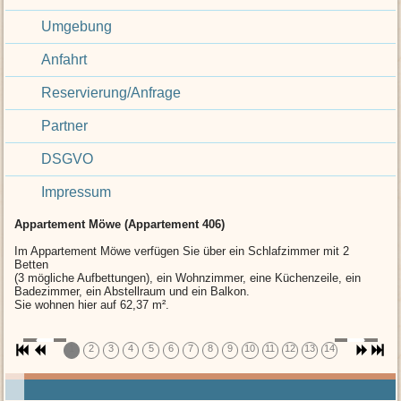
Umgebung
Anfahrt
Reservierung/Anfrage
Partner
DSGVO
Impressum
Appartement Möwe (Appartement 406)
Im Appartement Möwe verfügen Sie über ein Schlafzimmer mit 2
Betten
(3 mögliche Aufbettungen), ein Wohnzimmer, eine Küchenzeile, ein
Badezimmer, ein Abstellraum und ein Balkon.
Sie wohnen hier auf 62,37 m².
1
2
3
4
5
6
7
8
9
10
11
12
13
14