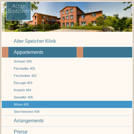
Alter Speicher Klink
Appartements
Schwan 400
Fischadler 401
Fischreiher 402
Eisvogel 403
Kranich 404
Seeadler 405
Möwe 406
Storchennest 408
Arrangements
Preise